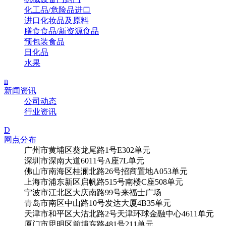
化工品/危险品进口
进口化妆品及原料
膳食食品/新资源食品
预包装食品
日化品
水果
n
新闻资讯
公司动态
行业资讯
D
网点分布
广州市黄埔区葵龙尾路1号E302单元
深圳市深南大道6011号A座7L单元
佛山市南海区桂澜北路26号招商置地A053单元
上海市浦东新区启帆路515号南楼C座508单元
宁波市江北区大庆南路99号来福士广场
青岛市南区中山路10号发达大厦4B35单元
天津市和平区大沽北路2号天津环球金融中心4611单元
厦门市思明区前埔东路481号211单元